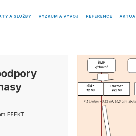
KTY A SLUŽBY
VÝZKUM A VÝVOJ
REFERENCE
AKTUA
podpory
omasy
ram EFEKT