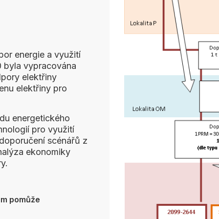
or energie a využití
0 byla vypracována
pory elektřiny
enu elektřiny pro
du energetického
ologií pro využití
 doporučení scénářů z
analýza ekonomiky
y.
vám pomůže