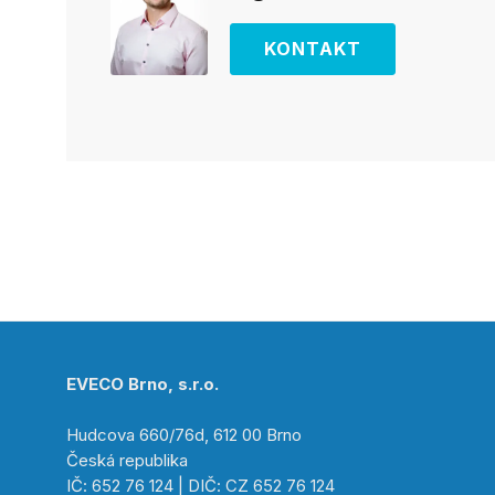
KONTAKT
EVECO Brno, s.r.o.
Hudcova 660/76d, 612 00 Brno
Česká republika
IČ: 652 76 124 | DIČ: CZ 652 76 124