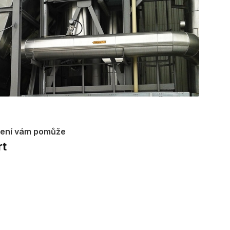
šení vám pomůže
rt