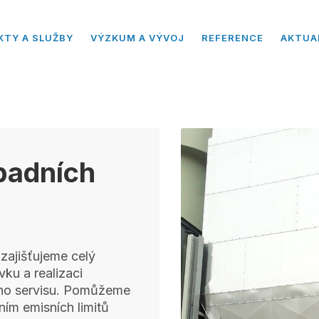
KTY A SLUŽBY
VÝZKUM A VÝVOJ
REFERENCE
AKTUA
dpadních
 zajišťujeme celý
ku a realizaci
ího servisu. Pomůžeme
ním emisních limitů