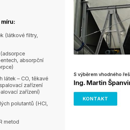
 míru:
 (látkové filtry,
 (adsorpce
bentech, absorpční
orpce)
S výběrem vhodného ře
ch látek – CO, těkavé
Ing. Martin Španvi
 spalovací zařízení
alovací zařízení)
KONTAKT
lých polutantů (HCl,
R metod