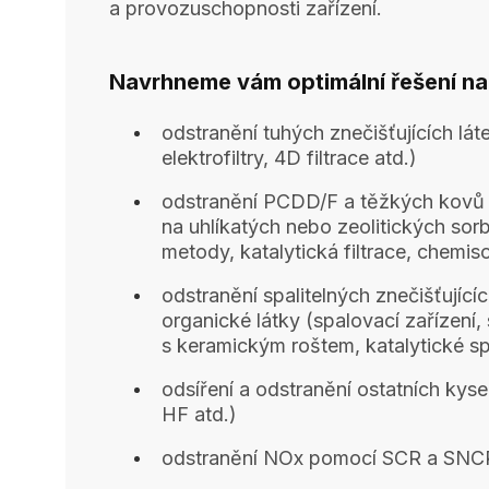
a provozuschopnosti zařízení.
Navrhneme vám optimální řešení na
odstranění tuhých znečišťujících látek
elektrofiltry, 4D filtrace atd.)
odstranění PCDD/F a těžkých kovů
na uhlíkatých nebo zeolitických sor
metody, katalytická filtrace, chemis
odstranění spalitelných znečišťující
organické látky (spalovací zařízení,
s keramickým roštem, katalytické sp
odsíření a odstranění ostatních kyse
HF atd.)
odstranění NOx pomocí SCR a SNC