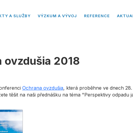
KTY A SLUŽBY
VÝZKUM A VÝVOJ
REFERENCE
AKTUA
 ovzdušia 2018
konferenci
Ochrana ovzdušia
, která proběhne ve dnech 28. 
žete těšit na naši přednášku na téma "Perspektivy odpadu j