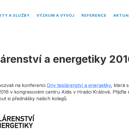
KTY A SLUŽBY
VÝZKUM A VÝVOJ
REFERENCE
AKTUA
lárenství a energetiky 20
ozvali na konferenci
Dny teplárenství a energetiky
, která 
 2016 v kongresovém centru Aldis v Hradci Králové. Přijďte n
ut si přednášky našich kolegů.