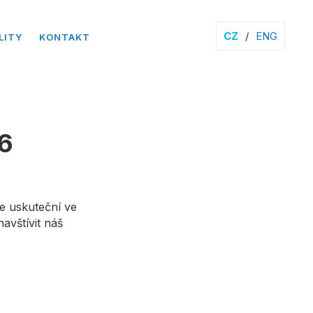
CZ
/
ENG
LITY
KONTAKT
16
se uskuteční ve
avštívit náš