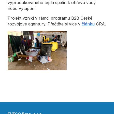
vyprodukovaného tepla spalin k ohřevu vody
nebo vytápění.
Projekt vznikl v rámci programu B2B České
rozvojové agentury. Přečtěte si více v
článku
ČRA.
EVECO Brno, s.r.o.